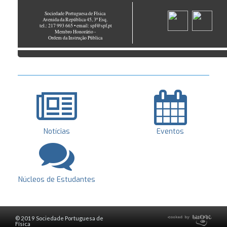
Sociedade Portuguesa de Física
Avenida da República 45, 3º Esq.
tel.: 217 993 665 • email: spf@spf.pt
Membro Honorário -
Ordem da Instrução Pública
Notícias
Eventos
Núcleos de Estudantes
© 2019 Sociedade Portuguesa de
Física