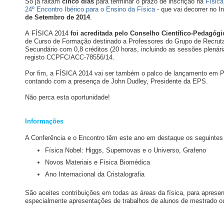
Só já faltam
cinco dias
para terminar o prazo de inscrição na
Física
24º Encontro Ibérico para o Ensino da Física
- que vai decorrer no I
de Setembro de 2014
.
A FÍSICA 2014
foi acreditada pelo Conselho Científico-Pedagó
de Curso de Formação destinado a Professores do Grupo de Recruta
Secundário com 0,8 créditos (20 horas, incluindo as sessões plenári
registo CCPFC/ACC-78556/14.
Por fim, a FÍSICA 2014 vai ser também o palco de lançamento em P
contando com a presença de John Dudley, Presidente da EPS.
Não perca esta oportunidade!
Informações
A Conferência e o Encontro têm este ano em destaque os seguintes
Física Nobel: Higgs, Supernovas e o Universo, Grafeno
Novos Materiais e Física Biomédica
Ano Internacional da Cristalografia
São aceites contribuições em todas as áreas da física, para aprese
especialmente apresentações de trabalhos de alunos de mestrado o