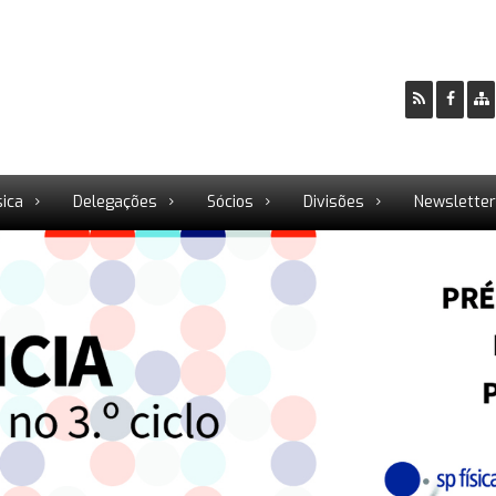
sica
Delegações
Sócios
Divisões
Newslette