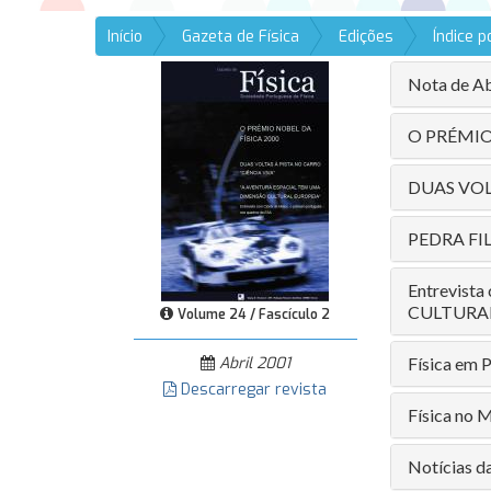
Início
Gazeta de Física
Edições
Índice 
Nota de Ab
O PRÉMIO
DUAS VOL
PEDRA FI
Entrevist
CULTURAL
Volume 24 / Fascículo 2
Abril 2001
Física em 
Descarregar revista
Física no 
Notícias d