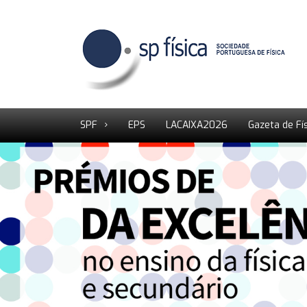
SPF
EPS
LACAIXA2026
Gazeta de Fí