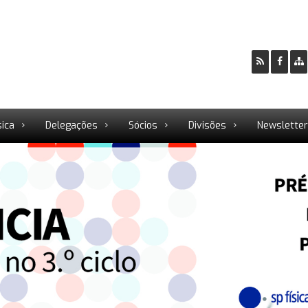
sica
Delegações
Sócios
Divisões
Newslette