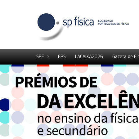
SPF
EPS
LACAIXA2026
Gazeta de Fí