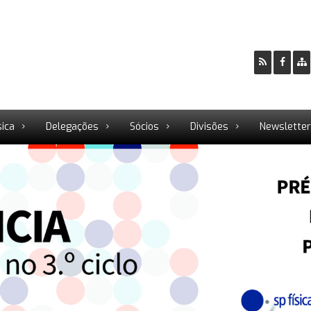
sica
Delegações
Sócios
Divisões
Newslette