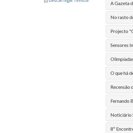
Descarregar revista
A Gazeta de
No rasto do
Projecto "
Sensores I
Olimpíadas
O que há d
Recensão d
Fernando B
Noticiário
8º Encontro