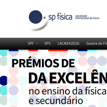
SPF
EPS
LACAIXA2026
Gazeta de Fí