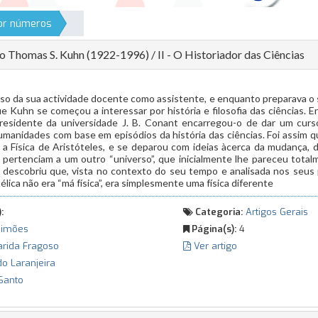
por números
 Thomas S. Kuhn (1922-1996) / II - O Historiador das Ciências
rso da sua actividade docente como assistente, e enquanto preparava 
ue Kuhn se começou a interessar por história e filosofia das ciências. 
residente da universidade J. B. Conant encarregou-o de dar um curs
umanidades com base em episódios da história das ciências. Foi assim q
z a Física de Aristóteles, e se deparou com ideias àcerca da mudança,
 pertenciam a um outro “universo”, que inicialmente lhe pareceu total
 descobriu que, vista no contexto do seu tempo e analisada nos seus 
otélica não era “má física”, era simplesmente uma física diferente
:
Categoria:
Artigos Gerais
Simões
Página(s):
4
rida Fragoso
Ver artigo
do Laranjeira
Santo