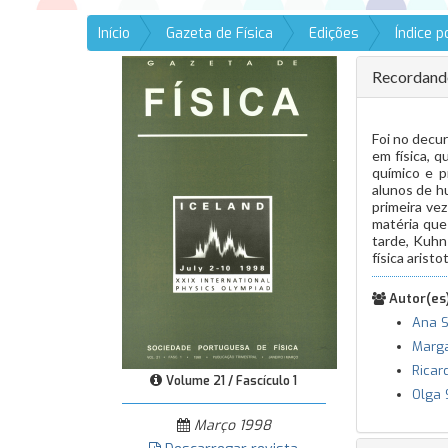
Início
Gazeta de Física
Edições
Índice 
Recordando
Foi no decu
em física, q
químico e p
alunos de h
primeira ve
matéria que
tarde, Kuhn
física arist
Autor(es)
Ana 
Marga
Ricar
Volume 21 / Fascículo 1
Olga 
Março 1998