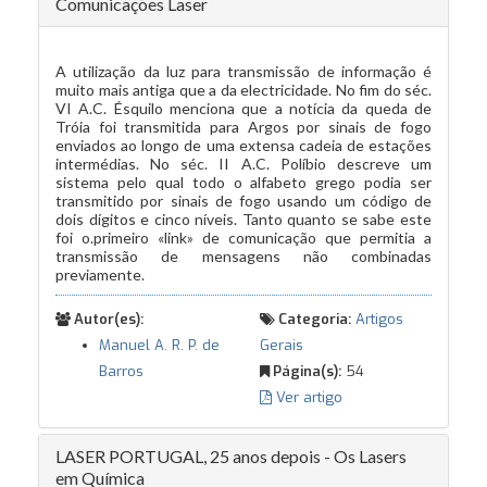
Comunicações Laser
A utilização da luz para transmissão de informação é
muito mais antiga que a da electricidade. No fim do séc.
VI A.C. Ésquilo menciona que a notícia da queda de
Tróia foi transmitida para Argos por sinais de fogo
enviados ao longo de uma extensa cadeia de estações
intermédias. No séc. II A.C. Políbio descreve um
sistema pelo qual todo o alfabeto grego podia ser
transmitido por sinais de fogo usando um código de
dois dígitos e cinco níveis. Tanto quanto se sabe este
foi o.primeiro «link» de comunicação que permitia a
transmissão de mensagens não combinadas
previamente.
Autor(es):
Categoria:
Artigos
Manuel A. R. P. de
Gerais
Barros
Página(s):
54
Ver artigo
LASER PORTUGAL, 25 anos depois - Os Lasers
em Química