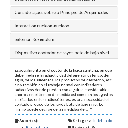
Considerações sobre o Princípio de Arquimedes
Interaction nucleon-nucleon
Salomon Rosenblum
Dispositivo contador de rayos beta de bajo nivel
Especialmente en el sector de la física sanitaria, en que
debe medirse la radiactividad del aire atmosférico, dèí
água, de los alimentos, los productos de deshecho, etc.
sino también en el trabajo normal con indicadores
radiactivos donde pueden conseguirse considerables
ahorros en el tiempo de medida así como en los . gastos
implicados en los radioisótopos, es una necessidad el
contado preciso de los rayòs beta de bajò nivel. Lo
14
mismo puede decirse de las medidas de C
Autor(es):
Categoria:
Indefenido
B. Schotanus
Página(s):
28