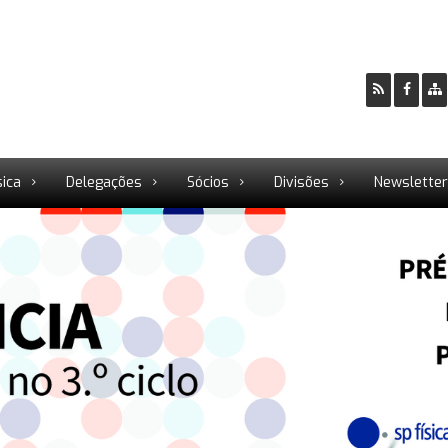
sica
Delegações
Sócios
Divisões
Newslette