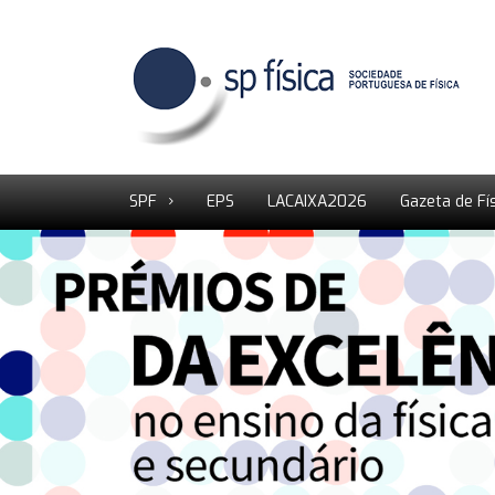
SPF
EPS
LACAIXA2026
Gazeta de Fí