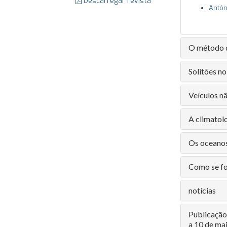
Descarregar revista
Antón
O método d
Solitões n
Veículos n
A climatol
Os oceanos
Como se f
notícias
Publicação
a 10 de ma