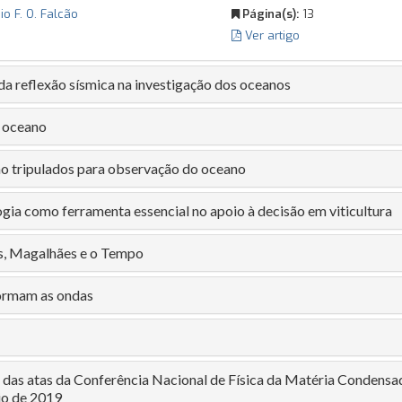
io F. O. Falcão
Página(s):
13
Ver artigo
a reflexão sísmica na investigação dos oceanos
o oceano
ão tripulados para observação do oceano
ogia como ferramenta essencial no apoio à decisão em viticultura
, Magalhães e o Tempo
ormam as ondas
 das atas da Conferência Nacional de Física da Matéria Condensad
io de 2019