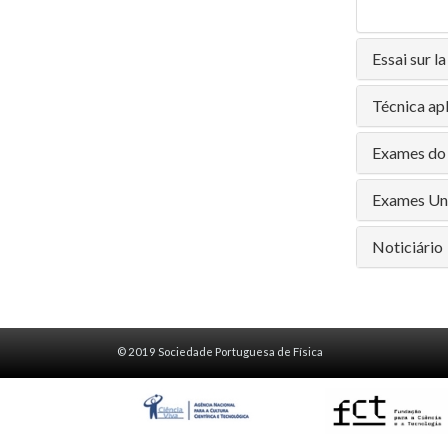
Essai sur l
Técnica apl
Exames do 
Exames Univ
Noticiário
© 2019 Sociedade Portuguesa de Física