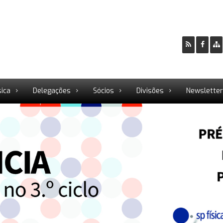
sica
Delegações
Sócios
Divisões
Newslette