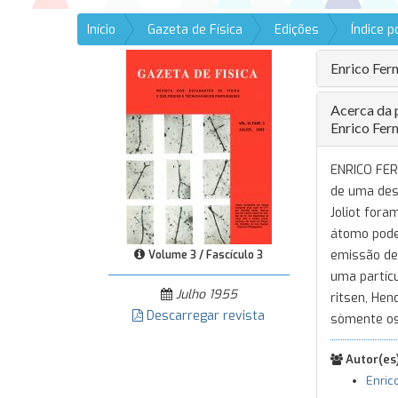
Início
Gazeta de Física
Edições
Índice 
Enrico Fer
Acerca da 
Enrico Fer
ENRICO FERM
de uma desi
Joliot for
átomo pode 
emissão de
Volume 3 / Fascículo 3
uma partícu
Julho 1955
ritsen, Hen
Descarregar revista
sòmente os
Autor(es)
Enric