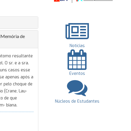
 (Memória de
Notícias
 átomo resultante
 O sr. e a sra.
guns casos esse
Eventos
-se apenas após a
r pelo choque de
ão (Crane, Lau-
to de que
Núcleos de Estudantes
m- biana.