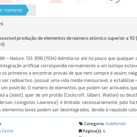
por números
mi
possível produção de elementos de número atómico superior a 92
mi)
I — Nature, 133, 898 (1934) Admitia-se até há pouco que qualquer
ntegração artificial correspondia normalmente a um isótopo estável.
am os primeiros a encontrar provas de que nem sempre é assim; nal
ser radioactivo, possuir uma vida média mensurável, e estabilizar
 um positrão. O número de elementos que podem ser activados que
la α (Joliot), quer de um protão (Cockcroft, Gilbert, Walton) ou deut
derson, Livingston, Lawrence), é limitado, necessàriamente, pelo fac
 elementos leves podem ser desintegrados, devido à repulsão colo
:
Categoria:
Indefenido
o Fermi
Página(s):
6