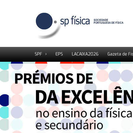
SPF
EPS
LACAIXA2026
Gazeta de Fí