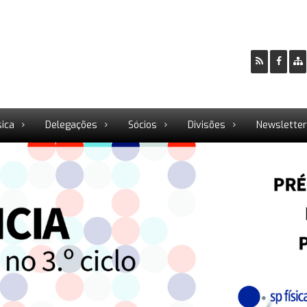
sica
Delegações
Sócios
Divisões
Newslette