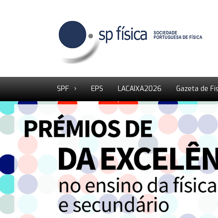
SPF
EPS
LACAIXA2026
Gazeta de Fí