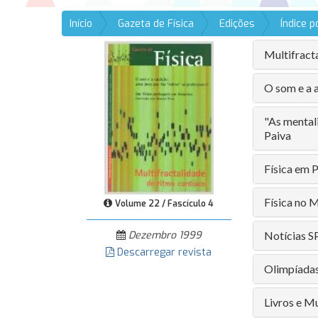
Início
Gazeta de Física
Edições
Índice 
Multifract
O som e a a
"As mental
Paiva
Física em 
Física no 
Volume 22 / Fascículo 4
Dezembro 1999
Notícias S
Descarregar revista
Olimpíadas
Livros e M