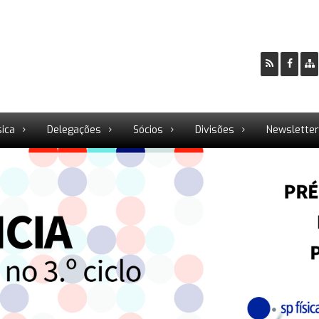
sica
Delegações
Sócios
Divisões
Newslette