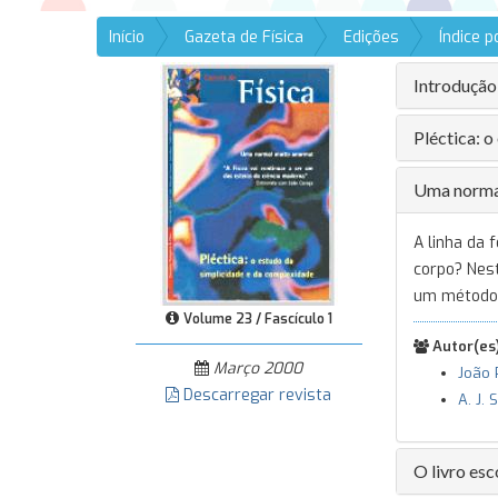
Início
Gazeta de Física
Edições
Índice 
Introdução
Pléctica: 
Uma norma
A linha da
corpo? Nes
um método 
Volume 23 / Fascículo 1
Autor(es)
Março 2000
João 
Descarregar revista
A. J. 
O livro esc