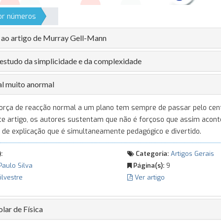
por números
 ao artigo de Murray Gell-Mann
o estudo da simplicidade e da complexidade
l muito anormal
 força de reacção normal a um plano tem sempre de passar pelo ce
te artigo, os autores sustentam que não é forçoso que assim acon
de explicação que é simultaneamente pedagógico e divertido.
:
Categoria:
Artigos Gerais
Paulo Silva
Página(s):
9
Silvestre
Ver artigo
olar de Física