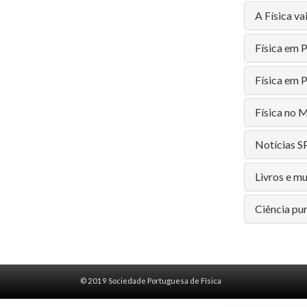
A Física va
Física em 
Física em 
Física no 
Notícias S
Livros e m
Ciência pur
© 2019 Sociedade Portuguesa de Física