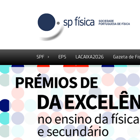
SPF
EPS
LACAIXA2026
Gazeta de Fí