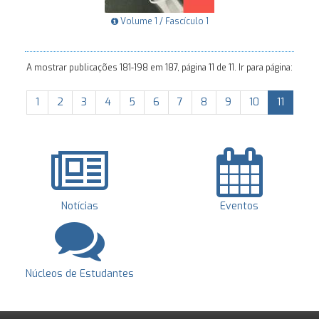
Volume 1 / Fascículo 1
A mostrar publicações 181-198 em 187, página 11 de 11. Ir para página:
1
2
3
4
5
6
7
8
9
10
11
Notícias
Eventos
Núcleos de Estudantes