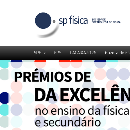
SPF
EPS
LACAIXA2026
Gazeta de Fí