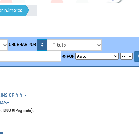
por números
ORDENAR POR
POR
S OF 4.4’ -
HASE
:
1980
Página(s):
in