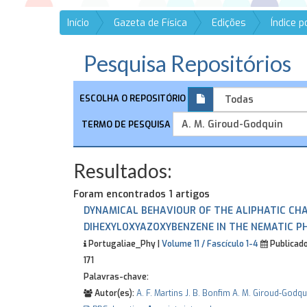
Início
Gazeta de Física
Edições
Índice 
Pesquisa Repositórios
ESCOLHA O REPOSITÓRIO
TERMO DE PESQUISA
Resultados:
Foram encontrados 1 artigos
DYNAMICAL BEHAVIOUR OF THE ALIPHATIC CHAIN
DIHEXYLOXYAZOXYBENZENE IN THE NEMATIC P
Portugaliae_Phy |
Volume 11 / Fascículo 1-4
Publicado
171
Palavras-chave:
Autor(es):
A. F. Martins
J. B. Bonfim
A. M. Giroud-Godqu