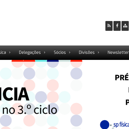
sica
Delegações
Sócios
Divisões
Newslette