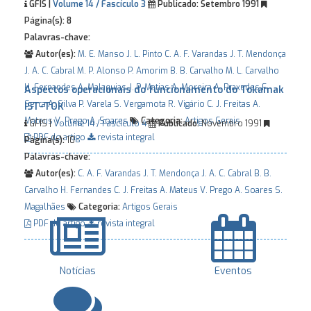
GFIS |
Volume 14 / Fascículo 3
Publicado:
Setembro 1991
Página(s):
8
Palavras-chave:
Autor(es):
M. E. Manso
J. L. Pinto
C. A. F. Varandas
J. T. Mendonça
J. A. C. Cabral
M. P. Alonso
P. Amorim
B. B. Carvalho
M. L. Carvalho
H. Fernandes
A. Malaquias
J. P. Matias
A. Moreira
A. Praxedes
F.
Aspectos operacionais do funcionamento do Tokamak
Serra
A. Silva
P. Varela
S. Vergamota
R. Vigário
C. J. Freitas
A.
IST-TOK
Mateus
V. Prego
A. Soares
Categoria:
Artigos Gerais
GFIS |
Volume 14 / Fascículo 4
Publicado:
Novembro 1991
PDF do artigo
revista integral
Página(s):
10
Palavras-chave:
Autor(es):
C. A. F. Varandas
J. T. Mendonça
J. A. C. Cabral
B. B.
Carvalho
H. Fernandes
C. J. Freitas
A. Mateus
V. Prego
A. Soares
S.
Magalhães
Categoria:
Artigos Gerais
PDF do artigo
revista integral
Notícias
Eventos