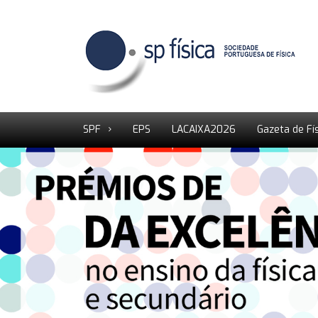
SPF
EPS
LACAIXA2026
Gazeta de Fí