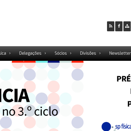
sica
Delegações
Sócios
Divisões
Newslette