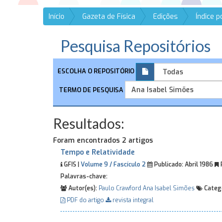
Início
Gazeta de Física
Edições
Índice 
Pesquisa Repositórios
ESCOLHA O REPOSITÓRIO
TERMO DE PESQUISA
Resultados:
Foram encontrados 2 artigos
Tempo e Relatividade
GFIS |
Volume 9 / Fascículo 2
Publicado:
Abril 1986
Palavras-chave:
Autor(es):
Paulo Crawford
Ana Isabel Simões
Catego
PDF do artigo
revista integral