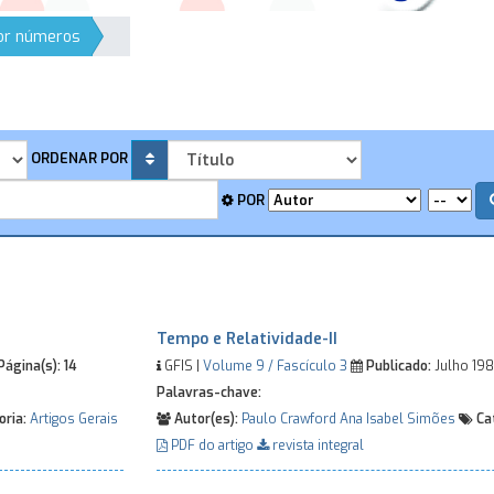
por números
ORDENAR POR
POR
Tempo e Relatividade-II
Página(s):
14
GFIS |
Volume 9 / Fascículo 3
Publicado:
Julho 19
Palavras-chave:
ria:
Artigos Gerais
Autor(es):
Paulo Crawford
Ana Isabel Simões
Cat
PDF do artigo
revista integral