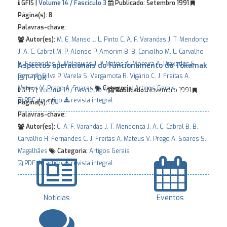
GFIS |
Volume 14 / Fascículo 3
Publicado:
Setembro 1991
Página(s):
8
Palavras-chave:
Autor(es):
M. E. Manso
J. L. Pinto
C. A. F. Varandas
J. T. Mendonça
J. A. C. Cabral
M. P. Alonso
P. Amorim
B. B. Carvalho
M. L. Carvalho
H. Fernandes
A. Malaquias
J. P. Matias
A. Moreira
A. Praxedes
F.
Aspectos operacionais do funcionamento do Tokamak
Serra
A. Silva
P. Varela
S. Vergamota
R. Vigário
C. J. Freitas
A.
IST-TOK
Mateus
V. Prego
A. Soares
Categoria:
Artigos Gerais
GFIS |
Volume 14 / Fascículo 4
Publicado:
Novembro 1991
PDF do artigo
revista integral
Página(s):
10
Palavras-chave:
Autor(es):
C. A. F. Varandas
J. T. Mendonça
J. A. C. Cabral
B. B.
Carvalho
H. Fernandes
C. J. Freitas
A. Mateus
V. Prego
A. Soares
S.
Magalhães
Categoria:
Artigos Gerais
PDF do artigo
revista integral
Notícias
Eventos