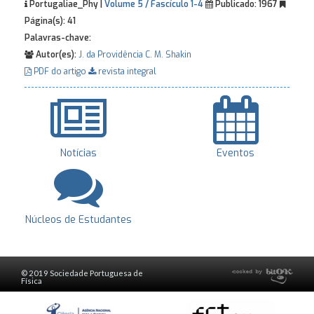
Portugaliae_Phy |
Volume 5 / Fascículo 1-4
Publicado:
1967
Página(s):
41
Palavras-chave:
Autor(es):
J. da Providência
C. M. Shakin
PDF do artigo
revista integral
Notícias
Eventos
Núcleos de Estudantes
© 2019 Sociedade Portuguesa de
Física