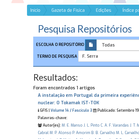
Início
Gazeta de Física
Edições
Índice 
Pesquisa Repositórios
ESCOLHA O REPOSITÓRIO
TERMO DE PESQUISA
Resultados:
Foram encontrados 1 artigos
A instalação em Portugal da primeira experiên
nuclear: O Tokamak IST-TOK
GFIS |
Volume 14 / Fascículo 3
Publicado:
Setembro 1
Palavras-chave:
Autor(es):
M. E. Manso
J. L. Pinto
C. A. F. Varandas
J. T.
Cabral
M. P. Alonso
P. Amorim
B. B. Carvalho
M. L. Carvalh