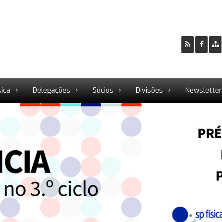
sica
Delegações
Sócios
Divisões
Newslette