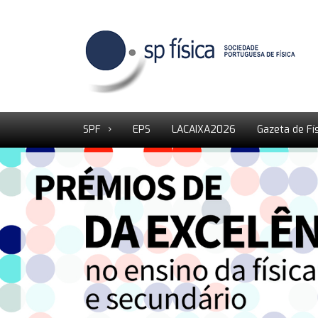
SPF
EPS
LACAIXA2026
Gazeta de Fí