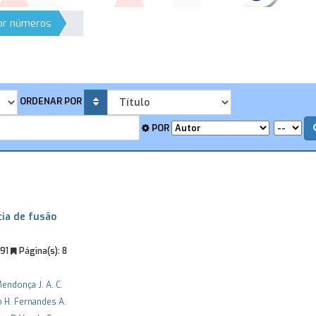
por números
ORDENAR POR
POR
cia de fusão
991
Página(s):
8
 Mendonça
J. A. C.
o
H. Fernandes
A.