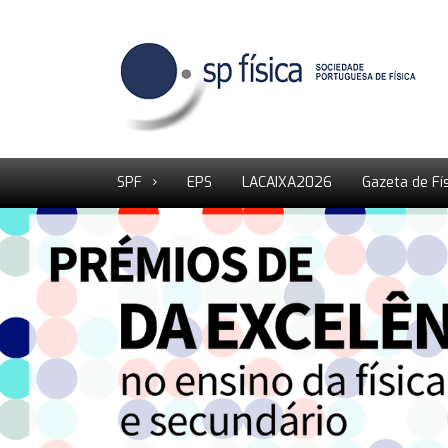
SPF
EPS
LACAIXA2026
Gazeta de Fí