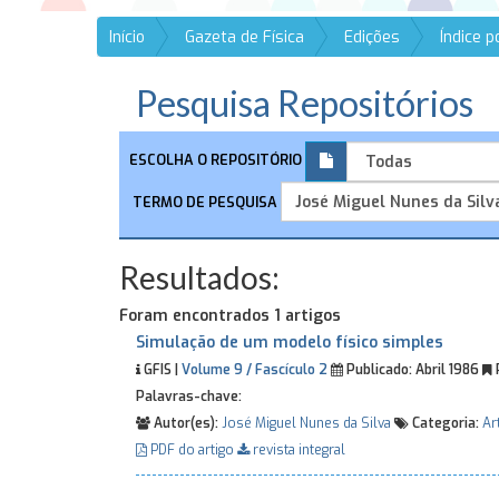
Início
Gazeta de Física
Edições
Índice 
Pesquisa Repositórios
ESCOLHA O REPOSITÓRIO
TERMO DE PESQUISA
Resultados:
Foram encontrados 1 artigos
Simulação de um modelo físico simples
GFIS |
Volume 9 / Fascículo 2
Publicado:
Abril 1986
Palavras-chave:
Autor(es):
José Miguel Nunes da Silva
Categoria:
Ar
PDF do artigo
revista integral