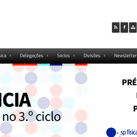
sica
Delegações
Sócios
Divisões
Newslette