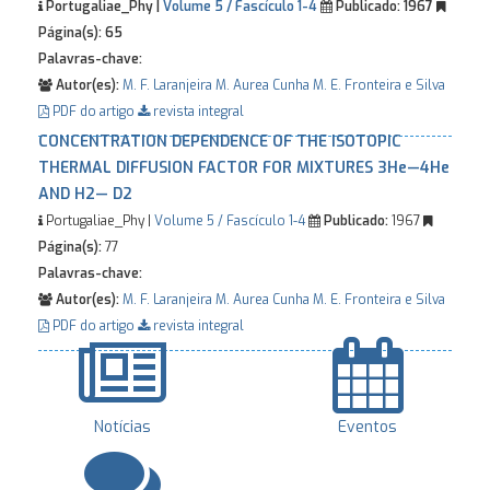
Portugaliae_Phy |
Volume 5 / Fascículo 1-4
Publicado:
1967
Página(s):
65
Palavras-chave:
Autor(es):
M. F. Laranjeira
M. Aurea Cunha
M. E. Fronteira e Silva
PDF do artigo
revista integral
CONCENTRATION DEPENDENCE OF THE ISOTOPIC
THERMAL DIFFUSION FACTOR FOR MIXTURES 3He—4He
AND H2— D2
Portugaliae_Phy |
Volume 5 / Fascículo 1-4
Publicado:
1967
Página(s):
77
Palavras-chave:
Autor(es):
M. F. Laranjeira
M. Aurea Cunha
M. E. Fronteira e Silva
PDF do artigo
revista integral
Notícias
Eventos