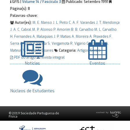
GFIS |
Volume 14 / Fascículo 3
Publicado:
Setembro 1991
Página(s):
8
Palavras-chave:
Autor(es):
M. E. Manso
J. L. Pinto
C. A. F. Varandas
J. T. Mendonça
J. A. C. Cabral
M. P. Alonso
P. Amorim
B. B. Carvalho
M. L. Carvalho
H. Fernandes
A. Malaquias
J. P. Matias
A. Moreira
A. Praxedes
F.
Serra
A. Silva
P. Varela
S. Vergamota
R. Vigário
C. J. Freitas
A.
Mateus
V. Prego
A. Soares
Categoria:
Artigos Gerais
PDF do artigo
revista integral
Notícias
Eventos
Núcleos de Estudantes
© 2019 Sociedade Portuguesa de
Física