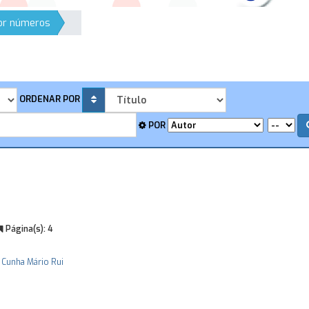
por números
ORDENAR POR
POR
Página(s):
4
 Cunha
Mário Rui