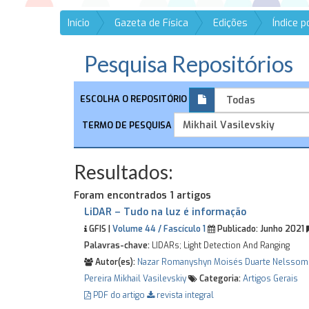
Início
Gazeta de Física
Edições
Índice 
Pesquisa Repositórios
ESCOLHA O REPOSITÓRIO
TERMO DE PESQUISA
Resultados:
Foram encontrados 1 artigos
LiDAR – Tudo na luz é informação
GFIS |
Volume 44 / Fascículo 1
Publicado:
Junho 2021
Palavras-chave:
LIDARs; Light Detection And Ranging
Autor(es):
Nazar Romanyshyn
Moisés Duarte
Nelssom
Pereira
Mikhail Vasilevskiy
Categoria:
Artigos Gerais
PDF do artigo
revista integral