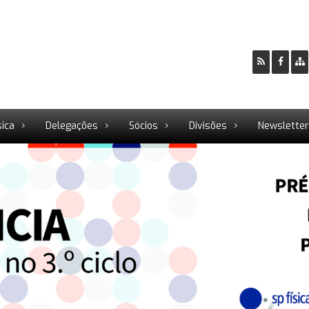
sica
Delegações
Sócios
Divisões
Newslette