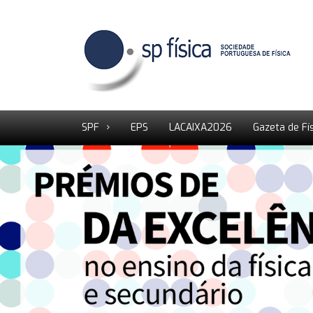
SPF
EPS
LACAIXA2026
Gazeta de Fí