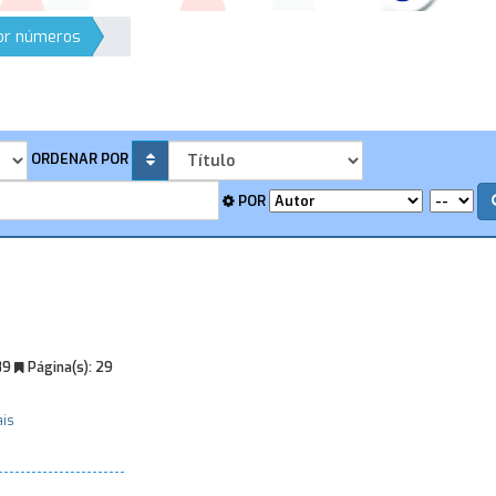
por números
ORDENAR POR
POR
89
Página(s):
29
ais