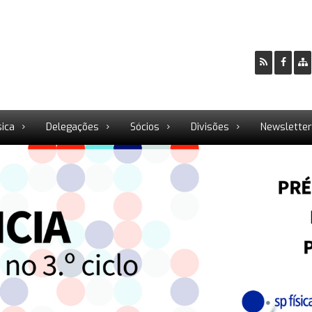
sica
Delegações
Sócios
Divisões
Newslette