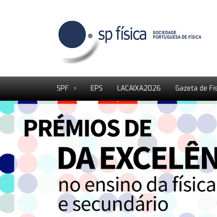
SPF
EPS
LACAIXA2026
Gazeta de Fí