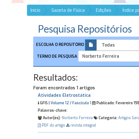
Início
Gazeta de Física
Edições
Índice 
Pesquisa Repositórios
ESCOLHA O REPOSITÓRIO
TERMO DE PESQUISA
Resultados:
Foram encontrados 1 artigos
Atividades Eletrostática
GFIS |
Volume 12 / Fascículo 1
Publicado:
Fevereiro 19
Palavras-chave:
Autor(es):
Norberto Ferreira
Categoria:
Artigos Ger
PDF do artigo
revista integral