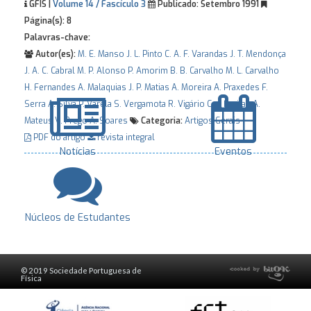
GFIS |
Volume 14 / Fascículo 3
Publicado:
Setembro 1991
Página(s):
8
Palavras-chave:
Autor(es):
M. E. Manso
J. L. Pinto
C. A. F. Varandas
J. T. Mendonça
J. A. C. Cabral
M. P. Alonso
P. Amorim
B. B. Carvalho
M. L. Carvalho
H. Fernandes
A. Malaquias
J. P. Matias
A. Moreira
A. Praxedes
F.
Serra
A. Silva
P. Varela
S. Vergamota
R. Vigário
C. J. Freitas
A.
Mateus
V. Prego
A. Soares
Categoria:
Artigos Gerais
PDF do artigo
revista integral
Notícias
Eventos
Núcleos de Estudantes
© 2019 Sociedade Portuguesa de
Física