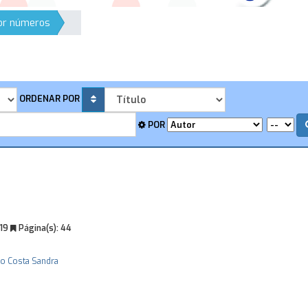
por números
ORDENAR POR
POR
019
Página(s):
44
o Costa
Sandra