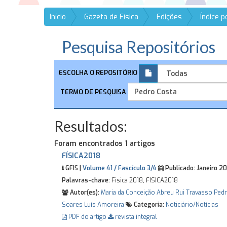
Início
Gazeta de Física
Edições
Índice 
Pesquisa Repositórios
ESCOLHA O REPOSITÓRIO
TERMO DE PESQUISA
Resultados:
Foram encontrados 1 artigos
FÍSICA2018
GFIS |
Volume 41 / Fascículo 3/4
Publicado:
Janeiro 2
Palavras-chave:
Fisica 2018, FISICA2018
Autor(es):
Maria da Conceição Abreu
Rui Travasso
Pedr
Soares
Luís Amoreira
Categoria:
Noticiário/Notícias
PDF do artigo
revista integral