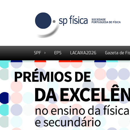
SPF
EPS
LACAIXA2026
Gazeta de Fí