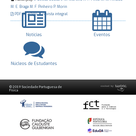
M. E. Braga
M. F. Pinheiro
P. Morin
PDF do artigo
revista integral
Notícias
Eventos
Núcleos de Estudantes
© 2019 Sociedade Portuguesa de
Física