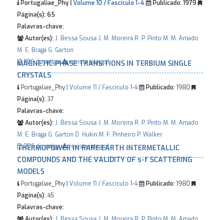
Portugaliae_Phy |
Volume 10 / Fascículo 1-4
Publicado:
1979
Página(s):
65
Palavras-chave:
Autor(es):
J. Bessa Sousa
J. M. Moreira
R. P. Pinto
M. M. Amado
M. E. Braga
G. Garton
PDF do artigo
revista integral
MAGNETIC PHASE TRANSITIONS IN TERBIUM SINGLE
CRYSTALS
Portugaliae_Phy |
Volume 11 / Fascículo 1-4
Publicado:
1980
Página(s):
37
Palavras-chave:
Autor(es):
J. Bessa Sousa
J. M. Moreira
R. P. Pinto
M. M. Amado
M. E. Braga
G. Garton
D. Hukin
M. F. Pinheiro
P. Walker
PDF do artigo
revista integral
THERMOPOWER IN RARE EARTH INTERMETALLIC
COMPOUNDS AND THE VALIDITY OF s-f SCATTERING
MODELS
Portugaliae_Phy |
Volume 11 / Fascículo 1-4
Publicado:
1980
Página(s):
45
Palavras-chave:
Autor(es):
J. Bessa Sousa
J. M. Moreira
R. P. Pinto
M. M. Amado