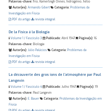
Palavras-chave:
frio, Kamerlingh Onnes, hidrogénio, hélio
Autor(es):
Armando Gibert
Categoria:
Problemas da
Investigação em Física
PDF do artigo
revista integral
De la Física á la Biologia
Volume 1 / Fascículo 3
Publicado:
Abril 1947
Página(s):
16
Palavras-chave:
Biologia
Autor(es):
Júlio Palácios
Categoria:
Problemas da
Investigação em Física
PDF do artigo
revista integral
La découverte des gros ions de l’atmosphère par Paul
Langevin
Volume 1 / Fascículo 4
Publicado:
Julho 1947
Página(s):
19
Palavras-chave:
Paul Langevin
Autor(es):
E. Bauer
Categoria:
Problemas da Investigação em
Física
PDF do artigo
revista integral