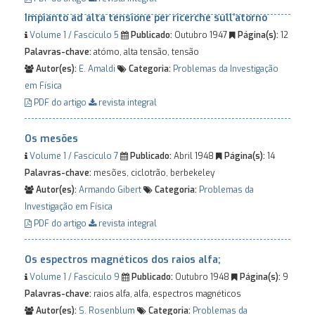
Impianto ad alta tensione per ricerche sull’atorno
Volume 1 / Fascículo 5
Publicado:
Outubro 1947
Página(s):
12
Palavras-chave:
atómo, alta tensão, tensão
Autor(es):
E. Amaldi
Categoria:
Problemas da Investigação
em Física
PDF do artigo
revista integral
Os mesões
Volume 1 / Fascículo 7
Publicado:
Abril 1948
Página(s):
14
Palavras-chave:
mesões, ciclotrão, berbekeley
Autor(es):
Armando Gibert
Categoria:
Problemas da
Investigação em Física
PDF do artigo
revista integral
Os espectros magnéticos dos raios alfa;
Volume 1 / Fascículo 9
Publicado:
Outubro 1948
Página(s):
9
Palavras-chave:
raios alfa, alfa, espectros magnéticos
Autor(es):
S. Rosenblum
Categoria:
Problemas da