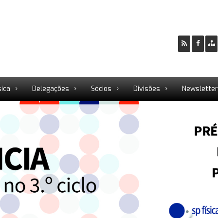
sica
Delegações
Sócios
Divisões
Newslette