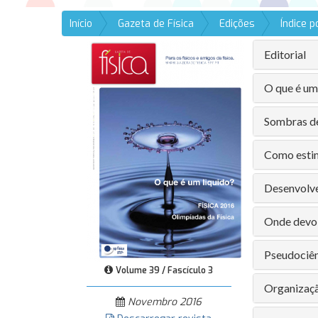
Início
Gazeta de Física
Edições
Índice 
Editorial
O que é um
Sombras de
Como estima
Desenvolve
Onde devo 
Pseudociên
Volume 39 / Fascículo 3
Organizaçã
Novembro 2016