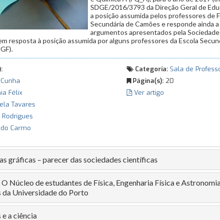
SDGE/2016/3793 da Direção Geral de Edu
a posição assumida pelos professores de 
Secundária de Camões e responde ainda a
argumentos apresentados pela Sociedade
) em resposta à posição assumida por alguns professores da Escola Secu
JGF).
:
Categoria:
Sala de Profess
 Cunha
Página(s):
20
a Félix
Ver artigo
la Tavares
 Rodrigues
 do Carmo
s gráficas – parecer das sociedades científicas
 O Núcleo de estudantes de Física, Engenharia Física e Astronomi
s da Universidade do Porto
 e a ciência