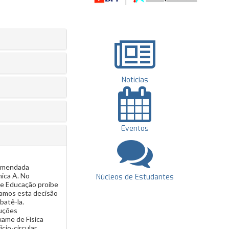
Notícias
Eventos
ecomendada
mica A. No
Núcleos de Estudantes
de Educação proíbe
ramos esta decisão
batê-la.
ruções
xame de Física
cio-circular