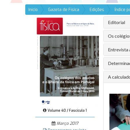
Início
Gazeta de Física
Edições
Índice 
Editorial
Os colégios
Entrevista
Determinaç
A calculado
Volume 40 / Fascículo 1
Março 2017