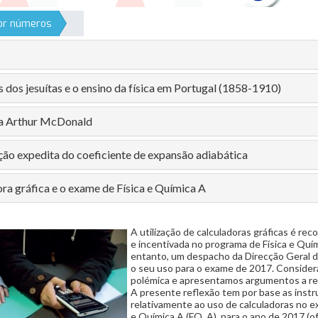
por números
 dos jesuítas e o ensino da física em Portugal (1858-1910)
 a Arthur McDonald
ão expedita do coeficiente de expansão adiabática
ra gráfica e o exame de Física e Química A
A utilização de calculadoras gráficas é r
e incentivada no programa de Física e Quí
entanto, um despacho da Direcção Geral 
o seu uso para o exame de 2017. Conside
polémica e apresentamos argumentos a re
A presente reflexão tem por base as inst
relativamente ao uso de calculadoras no e
e Química A (FQ_A), para o ano de 2017 (ofí