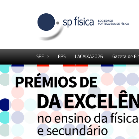
SPF
EPS
LACAIXA2026
Gazeta de Fí