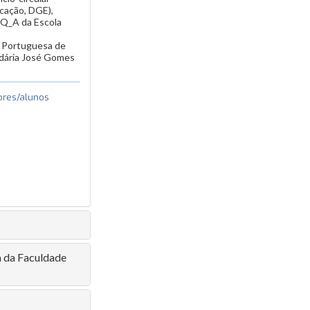
cação, DGE),
FQ_A da Escola
 Portuguesa de
ndária José Gomes
ores/alunos
a da Faculdade