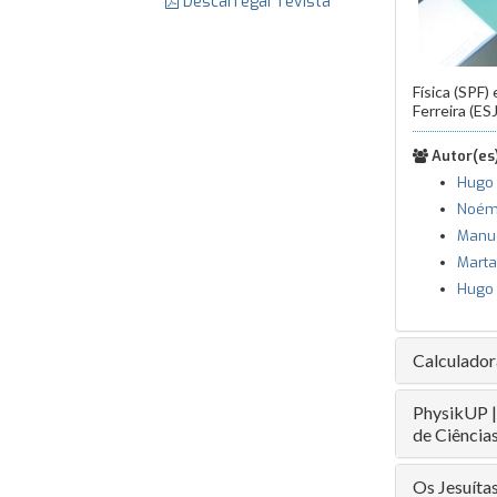
Descarregar revista
Física (SPF
Ferreira (ES
Autor(es)
Hugo
Noémi
Manue
Marta
Hugo
Calculadora
PhysikUP |
de Ciência
Os Jesuítas