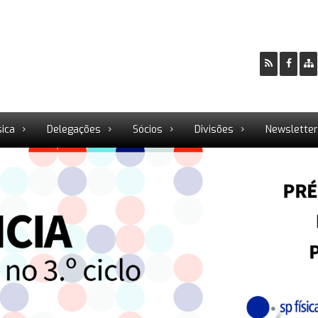
sica
Delegações
Sócios
Divisões
Newslette