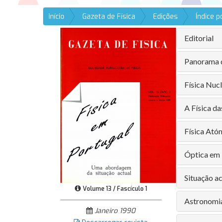
Início
Gazeta de Física
Edições
Índice 
Editorial
Panorama d
Física Nuc
A Física da
Física Ató
Óptica em
Situação a
Volume 13 / Fascículo 1
Astronomia
Janeiro 1990