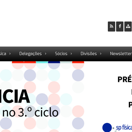
sica
Delegações
Sócios
Divisões
Newslette