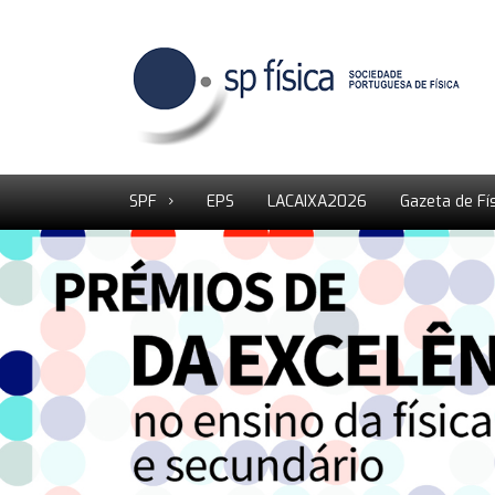
SPF
EPS
LACAIXA2026
Gazeta de Fí