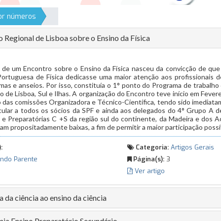
por números
 Regional de Lisboa sobre o Ensino da Física
o de um Encontro sobre o Ensino da Física nasceu da convicção de que
ortuguesa de Física dedicasse uma maior atenção aos profissionais 
mas e anseios. Por isso, constituía o 1° ponto do Programa de trabalho 
 de Lisboa, Sul e Ilhas. A organização do Encontro teve início em Fever
o das comissões Organizadora e Técnico-Científica, tendo sido imediat
rcular a todos os sócios da SPF e ainda aos delegados do 4° Grupo A d
 e Preparatórias C +S da região sul do continente, da Madeira e dos A
ram propositadamente baixas, a fim de permitir a maior participação possí
:
Categoria:
Artigos Gerais
ndo Parente
Página(s):
3
Ver artigo
 da ciência ao ensino da ciência
ia Ensino Preparatório Secundário