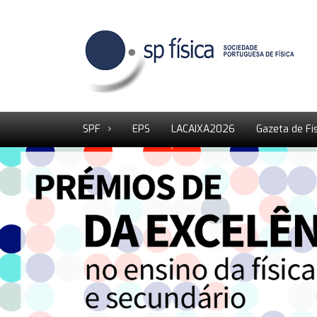
SPF
EPS
LACAIXA2026
Gazeta de Fí