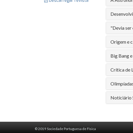
Descarregar revista
Desenvolvi
"Devia ser
Origem e c
Big Bang e 
Crítica de 
Olimpíadas
Notíciário
© 2019 Sociedade Portuguesa de Física