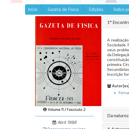
Início
Gazeta de Física
Edições
Índice 
1° Encontro
A realizaçã
Sociedade P
seus proble
da Delegação
constituiçã
primeira Ci
Secundárias
inscrição fo
Autor(es)
Ferna
Volume 11 / Fascículo 2
Da natureza
Abril 1988
A Astronom