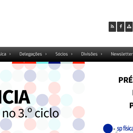
sica
Delegações
Sócios
Divisões
Newslette