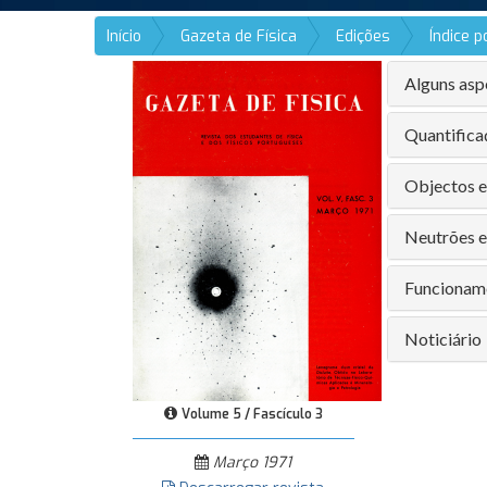
Início
Gazeta de Física
Edições
Índice 
Alguns asp
Quantific
Objectos e 
Neutrões e
Funcioname
Noticiário
Volume 5 / Fascículo 3
Março 1971