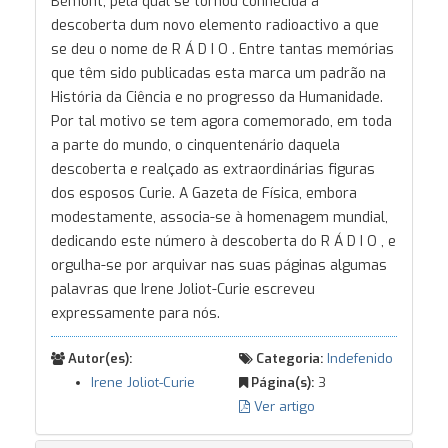
Bémont, pela qual se tornou conhecida a
descoberta dum novo elemento radioactivo a que
se deu o nome de R Á D I O . Entre tantas memórias
que têm sido publicadas esta marca um padrão na
História da Ciência e no progresso da Humanidade.
Por tal motivo se tem agora comemorado, em toda
a parte do mundo, o cinquentenário daquela
descoberta e realçado as extraordinárias figuras
dos esposos Curie. A Gazeta de Física, embora
modestamente, associa-se à homenagem mundial,
dedicando este número à descoberta do R Á D I O , e
orgulha-se por arquivar nas suas páginas algumas
palavras que Irene Joliot-Curie escreveu
expressamente para nós.
Autor(es):
Categoria:
Indefenido
Irene Joliot-Curie
Página(s):
3
Ver artigo