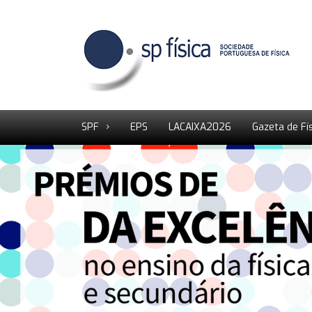
SPF
EPS
LACAIXA2026
Gazeta de Fí