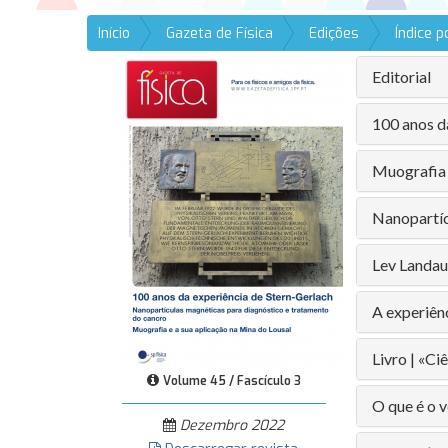
Início
Gazeta de Física
Edições
Índice 
Editorial
100 anos d
Muografia 
Nanopartíc
Lev Landau 
A experiênc
Livro | «Ci
Volume 45 / Fascículo 3
O que é o 
Dezembro 2022