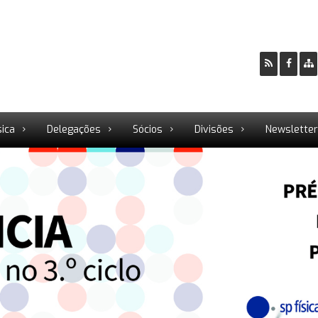
sica
Delegações
Sócios
Divisões
Newslette