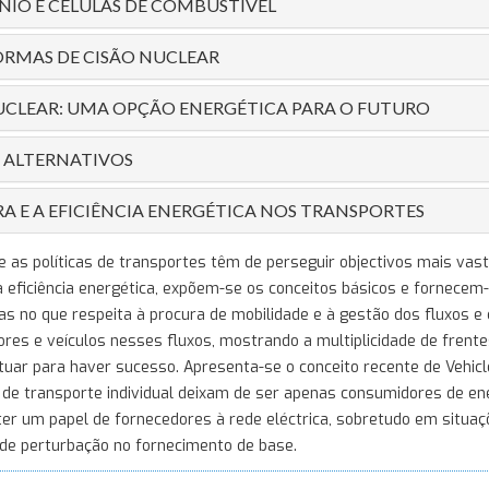
IO E CÉLULAS DE COMBUSTÍVEL
ORMAS DE CISÃO NUCLEAR
UCLEAR: UMA OPÇÃO ENERGÉTICA PARA O FUTURO
 ALTERNATIVOS
A E A EFICIÊNCIA ENERGÉTICA NOS TRANSPORTES
 as políticas de transportes têm de perseguir objectivos mais vas
 eficiência energética, expõem-se os conceitos básicos e fornecem
as no que respeita à procura de mobilidade e à gestão dos fluxos
res e veículos nesses fluxos, mostrando a multiplicidade de frent
tuar para haver sucesso. Apresenta-se o conceito recente de Vehicle
 de transporte individual deixam de ser apenas consumidores de en
r um papel de fornecedores à rede eléctrica, sobretudo em situaç
 de perturbação no fornecimento de base.