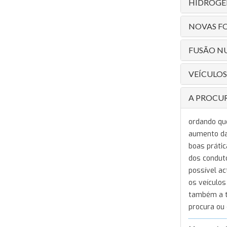
HIDROGÉN
NOVAS F
FUSÃO N
VEÍCULOS
A PROCUR
ordando que
aumento da
boas prátic
dos conduto
possível ac
os veículos
também a te
procura ou