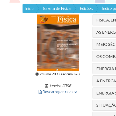
Início
Gazeta de Física
Edições
Índice 
FÍSICA, 
AS ENERG
MEIO SÉC
OS COMBU
ENERGIA 
Volume 29 / Fascículo 1 & 2
A ENERGI
Janeiro 2006
Descarregar revista
ENERGIA
SITUAÇÃO