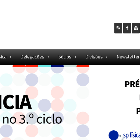
sica
Delegações
Sócios
Divisões
Newslette