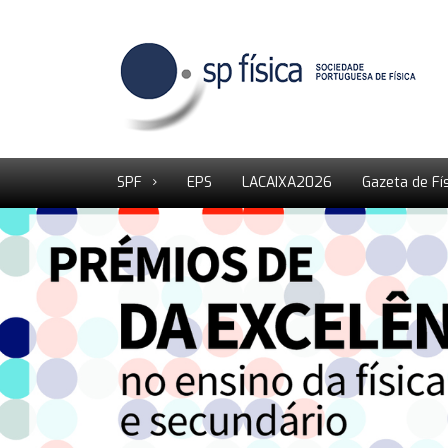
SPF
EPS
LACAIXA2026
Gazeta de Fí