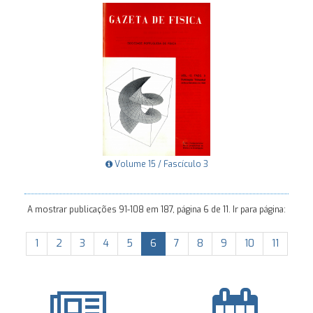
Volume 15 / Fascículo 3
A mostrar publicações 91-108 em 187, página 6 de 11. Ir para página:
1
2
3
4
5
6
7
8
9
10
11