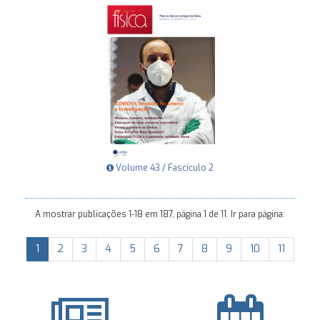
Volume 43 / Fascículo 2
A mostrar publicações 1-18 em 187, página 1 de 11. Ir para página:
1
2
3
4
5
6
7
8
9
10
11