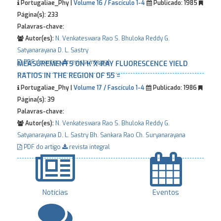
Portugaliae_Phy |
Volume 16 / Fascículo 1-4
Publicado:
1985
Página(s):
233
Palavras-chave:
Autor(es):
N. Venkateswara Rao
S. Bhuloka Reddy
G.
Satyanarayana
D. L. Sastry
PDF do artigo
revista integral
MEASUREMENTS ON K X-RAY FLUORESCENCE YIELD
RATIOS IN THE REGION OF 55 =
Portugaliae_Phy |
Volume 17 / Fascículo 1-4
Publicado:
1986
Página(s):
39
Palavras-chave:
Autor(es):
N. Venkateswara Rao
S. Bhuloka Reddy
G.
Satyanarayana
D. L. Sastry
Bh. Sankara Rao
Ch. Suryanarayana
PDF do artigo
revista integral
Notícias
Eventos