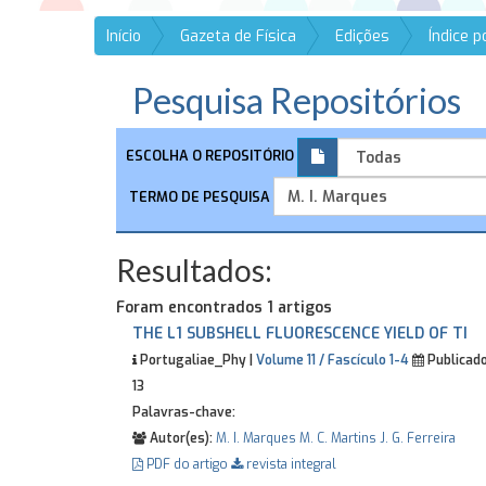
Início
Gazeta de Física
Edições
Índice 
Pesquisa Repositórios
ESCOLHA O REPOSITÓRIO
TERMO DE PESQUISA
Resultados:
Foram encontrados 1 artigos
THE L1 SUBSHELL FLUORESCENCE YIELD OF TI
Portugaliae_Phy |
Volume 11 / Fascículo 1-4
Publicado
13
Palavras-chave:
Autor(es):
M. I. Marques
M. C. Martins
J. G. Ferreira
PDF do artigo
revista integral