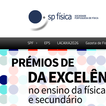
SPF
EPS
LACAIXA2026
Gazeta de Fí