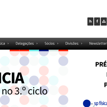
sica
Delegações
Sócios
Divisões
Newslette