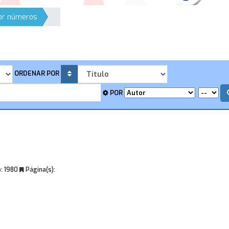
por números
ORDENAR POR
POR
:
1980
Página(s):