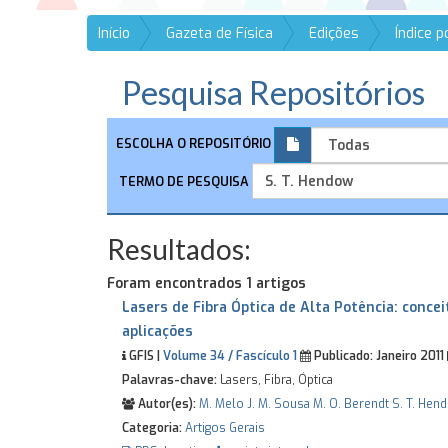
Início
Gazeta de Física
Edições
Índice 
Pesquisa Repositórios
ESCOLHA O REPOSITÓRIO
TERMO DE PESQUISA
Resultados:
Foram encontrados 1 artigos
Lasers de Fibra Óptica de Alta Potência: concei
aplicações
GFIS |
Volume 34 / Fascículo 1
Publicado:
Janeiro 2011
Palavras-chave:
Lasers, Fibra, Óptica
Autor(es):
M. Melo
J. M. Sousa
M. O. Berendt
S. T. Hen
Categoria:
Artigos Gerais