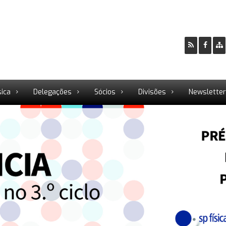
sica
Delegações
Sócios
Divisões
Newslette