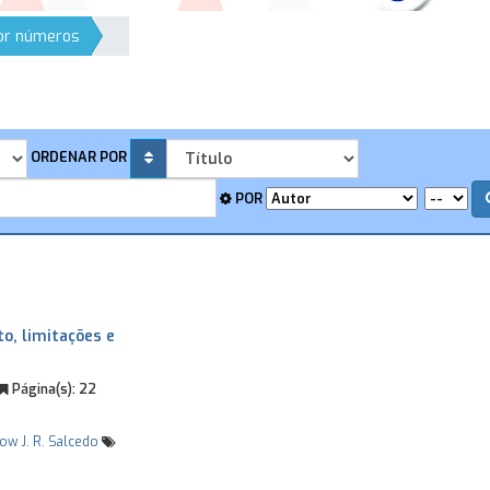
por números
ORDENAR POR
POR
to, limitações e
Página(s):
22
dow
J. R. Salcedo