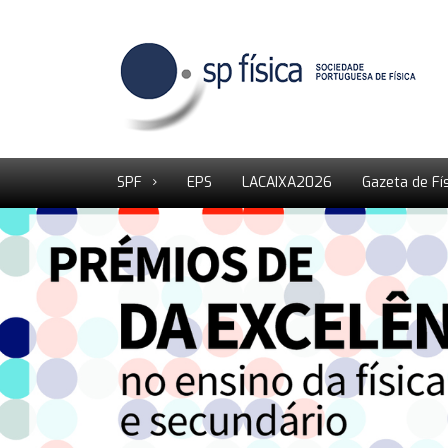
SPF
EPS
LACAIXA2026
Gazeta de Fí