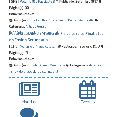
GFIS |
Volume 10 / Fascículo 3
Publicado:
Setembro 1987
Página(s):
30
Palavras-chave:
Autor(es):
Luis Cadillon Costa
Sushil Kumar Mendiratta
Categoria:
Artigos Gerais
PDF do artigo
revista integral
Resultados de um Teste de Física para os Finalistas
do Ensino Secundário
GFIS |
Volume 6 / Fascículo 3/4
Publicado:
Fevereiro 1979
Página(s):
19
Palavras-chave:
Autor(es):
Sushil Kumar Mendiratta
Categoria:
Indefenido
PDF do artigo
revista integral
Notícias
Eventos