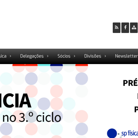
sica
Delegações
Sócios
Divisões
Newslette