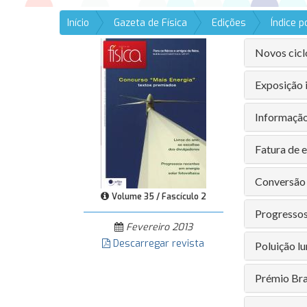
Início
Gazeta de Física
Edições
Índice 
Novos cicl
Exposição i
Informação
Fatura de 
Conversão 
Volume 35 / Fascículo 2
Progressos
Fevereiro 2013
Descarregar revista
Poluição lu
Prémio Bra