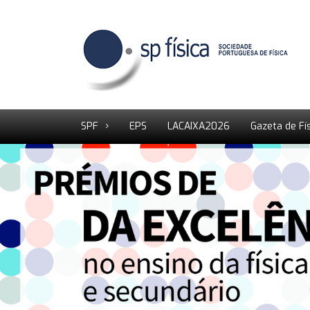
SPF
EPS
LACAIXA2026
Gazeta de Fí