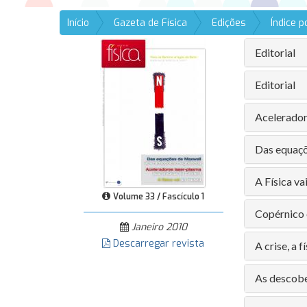
Início
Gazeta de Física
Edições
Índice 
Editorial
Editorial
Acelerador
Das equaç
A Física v
Volume 33 / Fascículo 1
Copérnico 
Janeiro 2010
Descarregar revista
A crise, a f
As descobe