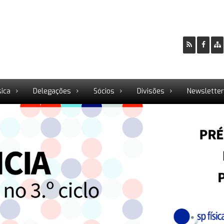
sica
Delegações
Sócios
Divisões
Newslette