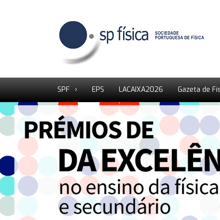
SPF
EPS
LACAIXA2026
Gazeta de Fí