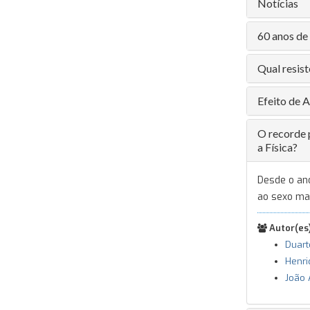
Notícias
60 anos de 
Qual resist
Efeito de
O recorde 
a Física?
Desde o an
ao sexo mas
Autor(es)
Duart
Henri
João 