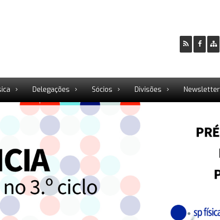
sica
Delegações
Sócios
Divisões
Newslette