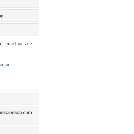
ng
r - envelopes de
entar
 relacionado com