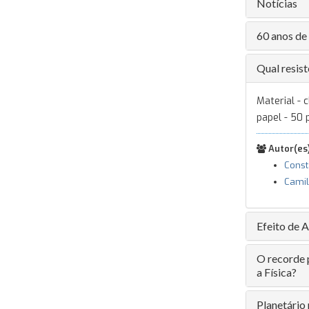
Notícias
60 anos de 
Qual resist
Material - 
papel - 50
Autor(es)
Const
Camil
Efeito de
O recorde 
a Física?
Planetário 