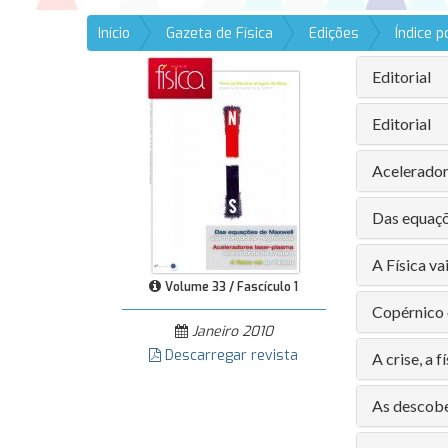
Início
Gazeta de Física
Edições
Índice 
Editorial
Editorial
Acelerador
Das equaç
A Física v
Volume 33 / Fascículo 1
Copérnico 
Janeiro 2010
Descarregar revista
A crise, a f
As descobe