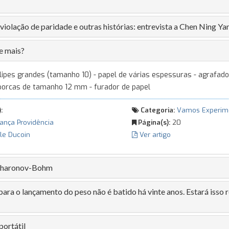
violação de paridade e outras histórias: entrevista a Chen Ning Ya
e mais?
clipes grandes (tamanho 10) - papel de várias espessuras - agrafado
 porcas de tamanho 12 mm - furador de papel
:
Categoria:
Vamos Experim
ança Providência
Página(s):
20
le Ducoin
Ver artigo
 Aharonov-Bohm
para o lançamento do peso não é batido há vinte anos. Estará isso
portátil