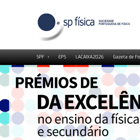
SPF
EPS
LACAIXA2026
Gazeta de Fí