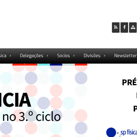
sica
Delegações
Sócios
Divisões
Newslette