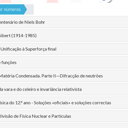
por números
entenário de Niels Bohr
ibert (1914-1985)
Unificação à Superforça final
 funções
Matéria Condensada. Parte II—Difracção de neutrões
 vara e do celeiro e invariância relativista
sica do 12.° ano - Soluções «oficiais» e soluções correctas
ivisão de Física Nuclear e Partículas