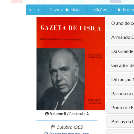
Início
Gazeta de Física
Edições
Índice 
O ano do c
Armando G
Da Grande 
Gerador de
Difracção 
Paradoxo da
Ponto de Fí
Volume 8 / Fascículo 4
Bolsas da D
Outubro 1985