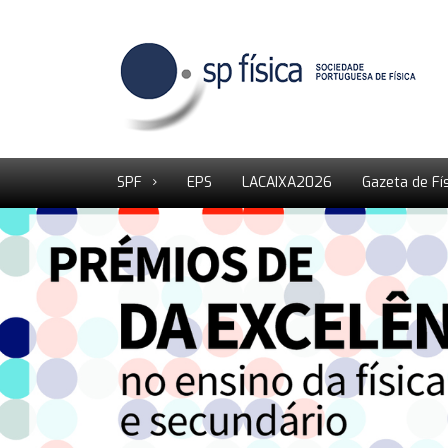
SPF
EPS
LACAIXA2026
Gazeta de Fí