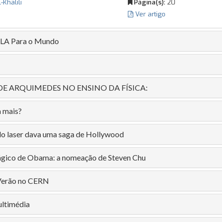
-Khalili
Página(s):
20
Ver artigo
LA Para o Mundo
DE ARQUIMEDES NO ENSINO DA FÍSICA:
 mais?
 do laser dava uma saga de Hollywood
gico de Obama: a nomeação de Steven Chu
Verão no CERN
ultimédia