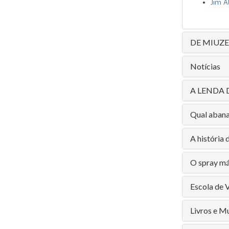
Jim Al
DE MIUZE
Notícias
A LENDA 
Qual abana
A história
O spray má
Escola de 
Livros e M