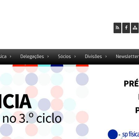
sica
Delegações
Sócios
Divisões
Newslette