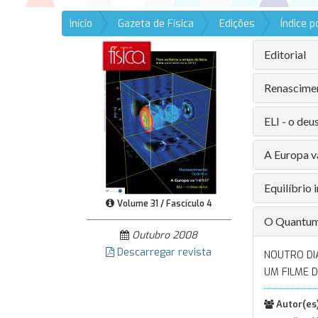
Início
Gazeta de Física
Edições
Índice 
Editorial
Renascimen
ELI - o deu
A Europa v
Equilíbrio
Volume 31 / Fascículo 4
O Quantum 
Outubro 2008
Descarregar revista
NOUTRO DIA
UM FILME D
Autor(es)