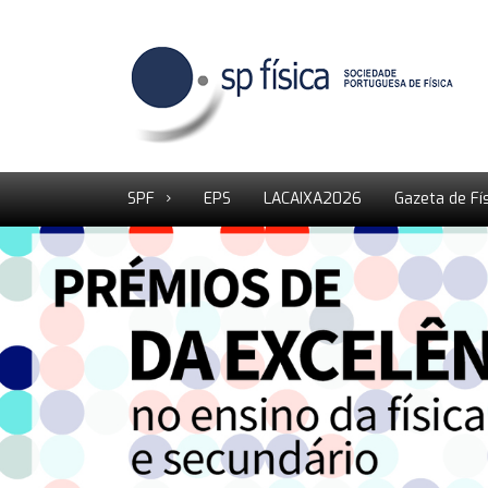
SPF
EPS
LACAIXA2026
Gazeta de Fí