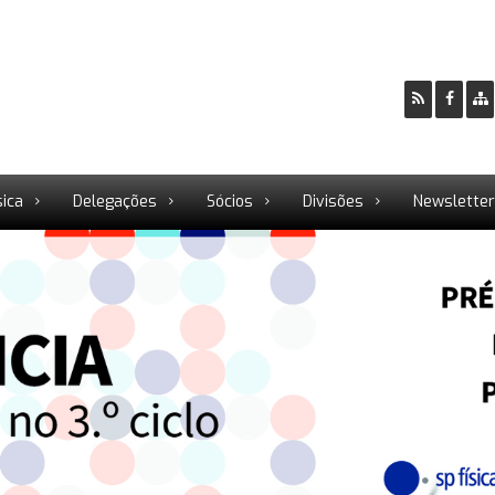
sica
Delegações
Sócios
Divisões
Newslette