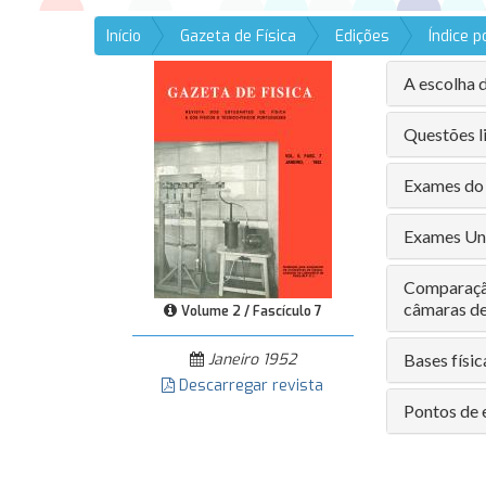
Início
Gazeta de Física
Edições
Índice 
A escolha 
Questões l
Exames do 
Exames Uni
Comparação
câmaras de
Volume 2 / Fascículo 7
Janeiro 1952
Bases físic
Descarregar revista
Pontos de 