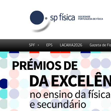
SPF
EPS
LACAIXA2026
Gazeta de Fí