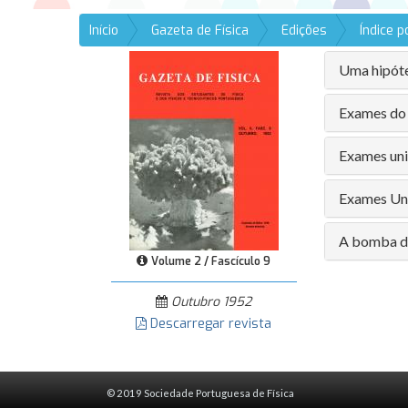
Início
Gazeta de Física
Edições
Índice 
Uma hipóte
Exames do 
Exames uni
Exames Uni
A bomba d
Volume 2 / Fascículo 9
Outubro 1952
Descarregar revista
© 2019 Sociedade Portuguesa de Física