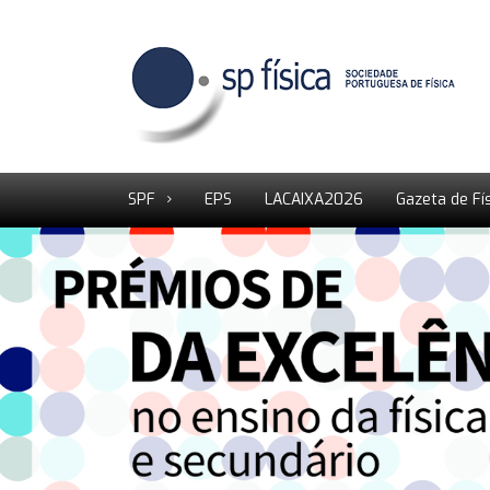
SPF
EPS
LACAIXA2026
Gazeta de Fí