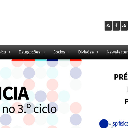
sica
Delegações
Sócios
Divisões
Newslette