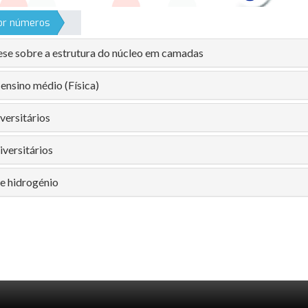
por números
se sobre a estrutura do núcleo em camadas
ensino médio (Física)
versitários
versitários
e hidrogénio