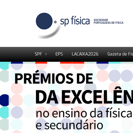
SPF
EPS
LACAIXA2026
Gazeta de Fí