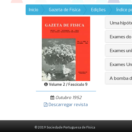
Início
Gazeta de Física
Edições
Índice 
Uma hipóte
Exames do 
Exames uni
Exames Uni
A bomba d
Volume 2 / Fascículo 9
Outubro 1952
Descarregar revista
© 2019 Sociedade Portuguesa de Física