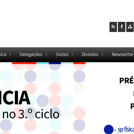
sica
Delegações
Sócios
Divisões
Newslette