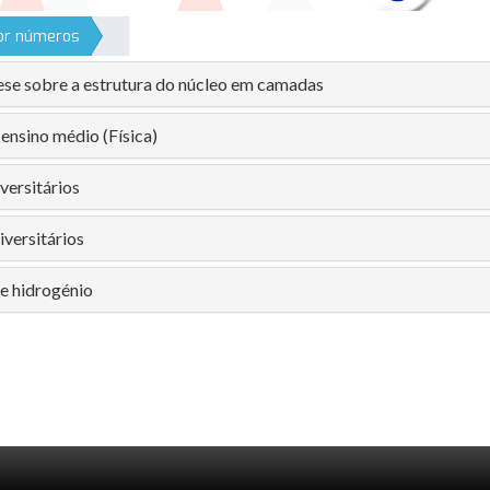
por números
se sobre a estrutura do núcleo em camadas
ensino médio (Física)
versitários
versitários
e hidrogénio