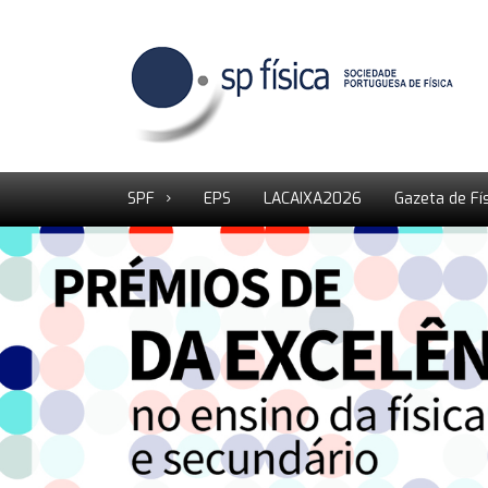
SPF
EPS
LACAIXA2026
Gazeta de Fí