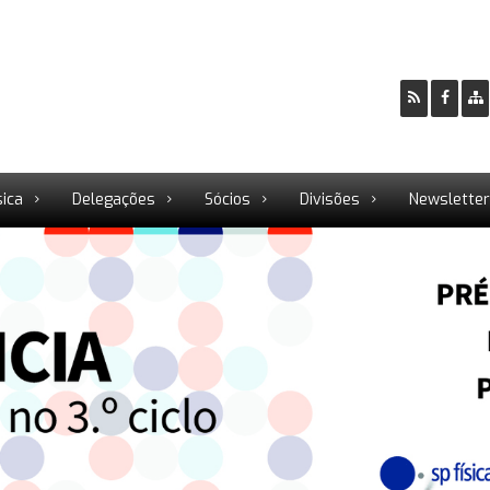
sica
Delegações
Sócios
Divisões
Newslette