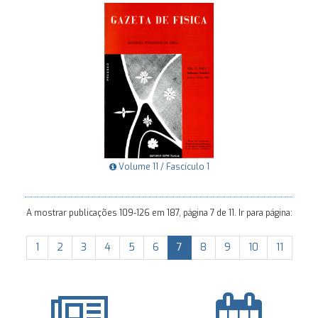
Volume 11 / Fascículo 1
A mostrar publicações 109-126 em 187, página 7 de 11. Ir para página:
1
2
3
4
5
6
7
8
9
10
11